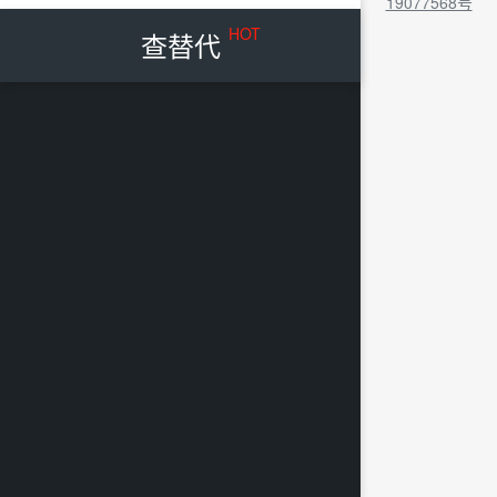
19077568号
HOT
查替代