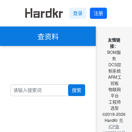
登录
注册
查资料
友情链
接：
BOM服
务
DCS控
制系统
ARM工
控板
物联网
搜索
平台
工程师
选型
©2019-2026
HardKr
粤
ICP备