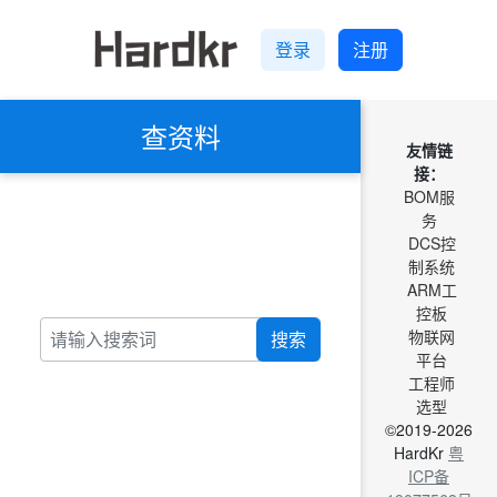
登录
注册
查资料
友情链
接：
BOM服
务
DCS控
制系统
ARM工
控板
物联网
搜索
平台
工程师
选型
©2019-2026
HardKr
粤
ICP备