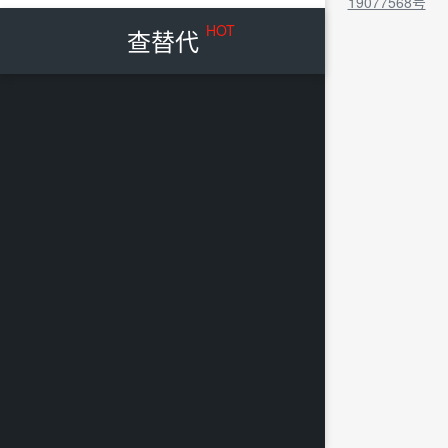
19077568号
HOT
查替代