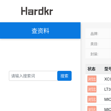
查资料
品牌:
类目:
封装:
状态
型
搜索
对比
XC
对比
LT
对比
MI
对比
MI