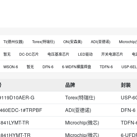
TI(德州仪器)
Torex(特瑞仕)
ON(安森美)
ADI(亚德诺)
Microchip
ST(意法半导体)
Chip Hope(芯茂微)
Ricoh(理光)
Chipown(芯朋)
暂无
DC-DC芯片
电压基准芯片
LED驱动
开关电源芯片
电
Diodes(美台)
MPS(芯源)
Awinic(艾为)
ROHM(罗姆)
SGMICRO
TVS二极管(瞬态电压抑制二极管)
RF检测器
电压比较器
RF放大器
WSON-6
暂无
DFN-6
6-WDFN裸露焊盘
TDFN-6
USP-6EL
Gxcas(中科银河芯)
Developer(德普)
MACOM
Kiwi(必易)
UN(
数模转换芯片
安全(加密)IC
仪表运放
功率开关芯片
射频开关
UTDFN-EP-6
6-VDFN裸露焊盘
PDIP-7
6-HSON
6-UDFN裸露
On-Bright(昂宝)
MaxLinear
ABLIC(艾普凌科)
Puolop(迪浦)
Ru
号
品牌
封装
按键开关
环境光传感器
时钟计时芯片
传感器接口芯片
接口专用
6-DFN（2x2）
WDFN-6
6-XFDFN裸露焊盘
SOP7
USP-6C
XLSEMI(芯龙)
9119D10AER-G
Torex(特瑞仕)
USP-6
UDFN-6
UMLP-6
6-DFN（2x3）
6-HVSOF
6-LFCSP-WD（2x
6-WFDFN裸露焊盘
6-WSON(2.5x2.2)
DFN2020-6
QFN-4
QFN
3460EDC-1#TRPBF
ADI(亚德诺)
DFN-6
TDFN-EP-6
VDFN-6
6-UDFN裸露焊盘，CSP
6-WDFN（2x2）
C841LYMT-TR
Microchip(微芯)
TDFN-
CUDFN-6
DFN-10
DFN1616-6
DFN2x2-6
DFN2x2-6L
D²
C841HYMT-TR
Microchip(微芯)
6-UF