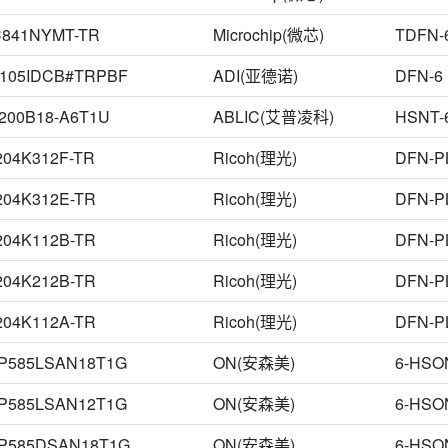
SOP-8
SOP7L
SOT-23-5
SOT-23-6
TDFN-6L
TDFN-6L_2
C841NYMT-TR
Microchip(微芯)
TDFN-
USP-6C-6
XDFN1616-6
XTDFN-6
圆盘
6105IDCB#TRPBF
ADI(亚德诺)
DFN-6
1200B18-A6T1U
ABLIC(艾普凌科)
HSNT-
204K312F-TR
Ricoh(理光)
DFN-P
204K312E-TR
Ricoh(理光)
DFN-P
204K112B-TR
Ricoh(理光)
DFN-P
204K212B-TR
Ricoh(理光)
DFN-P
204K112A-TR
Ricoh(理光)
DFN-P
P585LSAN18T1G
ON(安森美)
6-HSO
P585LSAN12T1G
ON(安森美)
6-HSO
P585DSAN18T1G
ON(安森美)
6-HSO