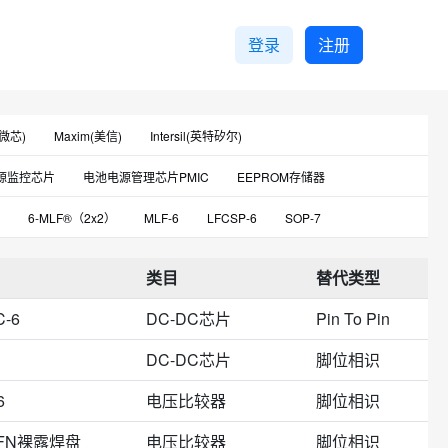
登录
注册
(微芯)
Maxim(美信)
Intersil(英特矽尔)
Broadchip(广芯)
Silan(士兰)
FM(富满)
源监控芯片
电池电源管理芯片PMIC
EEPROM存储器
(圣邦微)
Semtech(商升特)
LPS(微源)
PIN二极管
驱动芯片
温度传感器
光学传感器
6-MLF®（2x2）
MLF-6
LFCSP-6
SOP-7
友恩)
Skyworks(思佳讯)
WillSemi(韦尔)
特殊功能放大器
放大器
电池保护芯片
焊盘
6-UFDFN裸露焊盘
DFN-PLP-1820-6
DIP-7
njet(瑞纳捷)
Guerrilla RF
Vishay(威世)
IXYS
类目
替代类型
芯片
XDFN-6
6-LFCSP-UD（2x2）
MLP-6
PDIP-8
C-6
DC-DC芯片
Pin To Pin
3）
6-TDFN（2x2）
VSON-6
6-DFN（2x2.2）
-6
SLP1616P6-6
SOP-7-225-1.27
TDFN-2x2-6L
DC-DC芯片
脚位相识
6-WFDFN
6-XFDFNExposedPad
7mmx5mm
6
电压比较器
脚位相识
PAK-6
HSNT-6A
LLP75-7
MCM-6
ODFN-6
DFN裸露焊盘
电压比较器
脚位相识