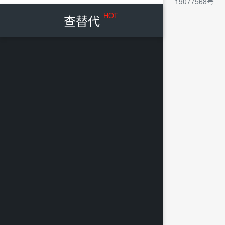
19077568号
HOT
查替代