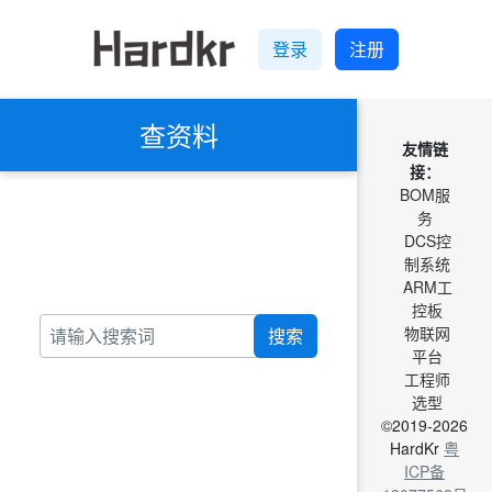
登录
注册
查资料
友情链
接：
BOM服
务
DCS控
制系统
ARM工
控板
物联网
搜索
平台
工程师
选型
©2019-2026
HardKr
粤
ICP备