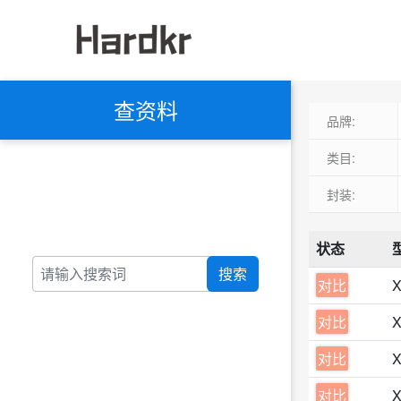
查资料
品牌:
类目:
封装:
状态
搜索
对比
X
对比
X
对比
X
对比
X