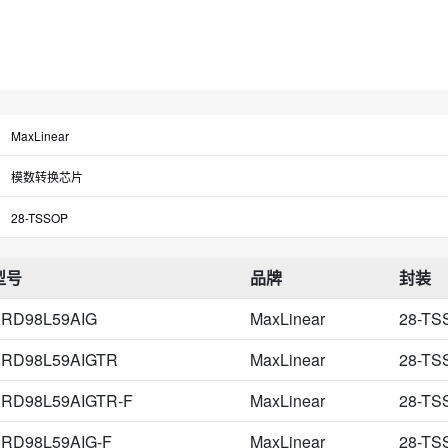
MaxLinear
模数转换芯片
28-TSSOP
型号
品牌
封装
RD98L59AIG
MaxLinear
28-TS
RD98L59AIGTR
MaxLinear
28-TS
RD98L59AIGTR-F
MaxLinear
28-TS
RD98L59AIG-F
MaxLinear
28-TS