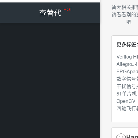
暂无相关推
HOT
查替代
请看看别的
吧
更多标签
Verilog 
Allegro
J-l
FPGA
pa
数字信号
干扰信号
51单片机
OpenCV
四轴飞行