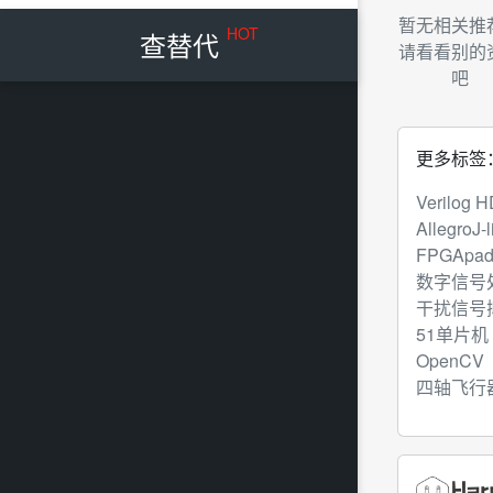
暂无相关推
HOT
查替代
请看看别的
吧
更多标签
Verilog 
Allegro
J-l
FPGA
pa
数字信号
干扰信号
51单片机
OpenCV
四轴飞行